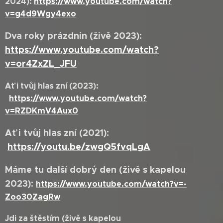
2024):
https://www.youtube.com/watch?
v=g4d9Wgy4exo
Dva roky prázdnin (živě 2023):
https://www.youtube.com/watch?
v=or4ZxZL_JFU
Ať i tvůj hlas zní (2023):
https://www.youtube.com/watch?
v=RZDKmV4Aux0
Ať i tvůj hlas zní (2021):
https://youtu.be/zwgQ5fvqLgA
Máme tu další dobrý den (živě s kapelou
2023):
https://www.youtube.com/watch?v=-
Zoo30ZagRw
Jdi za štěstím (živě s kapelou