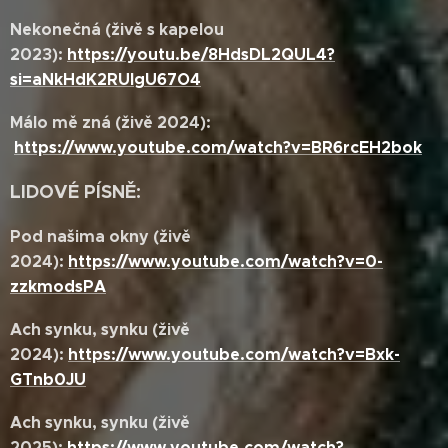
Nekonečná (živě s kapelou
2023):
https://youtu.be/8HdsDL2QUL4?
si=aNkHdK2RUlgU67O4
Málo mě zná (živě 2024):
https://www.youtube.com/watch?v=BR6rcEH2bok
LIDOVÉ PÍSNĚ
:
Pod našima okny (živě
2024):
https://www.youtube.com/watch?v=0-
zzkmodsPA
Ach synku, synku (živě
2024):
https://www.youtube.com/watch?v=Bxk-
GTnb0JU
Ach synku, synku (živě
2025):
https://www.youtube.com/watch?