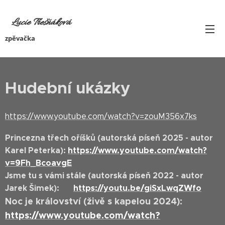
Lucie Třešňáková
zpěvačka
Hudební ukázky
https://www.youtube.com/watch?v=zouM356x7ks
Princezna třech oříšků (autorská píseň 2025 - autor
Karel Peterka):
https://www.youtube.com/watch?
v=9Fh_BcoavgE
Jsme tu s vámi stále (autorská píseň 2022 - autor
Jarek Šimek):
https://youtu.be/giSxLwqZWfo
Noc je království (živě s kapelou 2024):
https://www.youtube.com/watch?