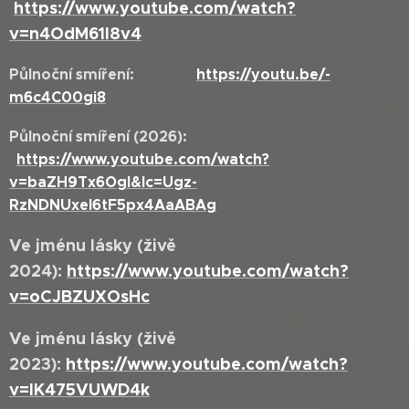
https://www.youtube.com/watch?
v=n4OdM61I8v4
Půlnoční smíření:
https://youtu.be/-
m6c4C00gi8
Půlnoční smíření (2026):
https://www.youtube.com/watch?
v=baZH9Tx6OgI&lc=Ugz-
RzNDNUxel6tF5px4AaABAg
Ve jménu lásky (živě
2024):
https://www.youtube.com/watch?
v=oCJBZUXOsHc
Ve jménu lásky (živě
2023):
https://www.youtube.com/watch?
v=lK475VUWD4k