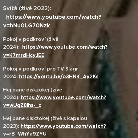
Svítá (živě 2022):
https://www.youtube.com/watch?
v=hNu0LG70Nzk
Pokoj v podkroví (živě
2024):
https://www.youtube.com/watch?
v=K7mrdHcyJEE
Pokoj v podkroví pro TV Šlágr
2024:
https://youtu.be/o3HNK_Ay2Ks
Hej pane diskžokej (živě
2024):
https://www.youtube.com/watch?
v=wUqZ8Ihs-_c
Hej pane diskžokej (živě s kapelou
2023):
https://www.youtube.com/watch?
v=rB_WhYa9ZYU